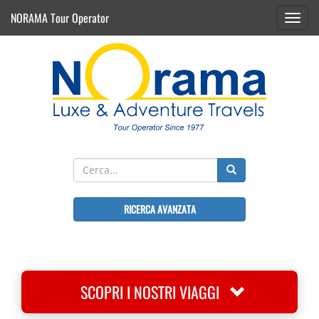
NORAMA Tour Operator
Toggl
navig
RICERCA AVANZATA
SCOPRI I NOSTRI VIAGGI