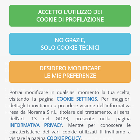
INFORMAZIONI GENERALI
ACCETTO L'UTILIZZO DEI
INFORMAZIONI UTILI
COOKIE DI PROFILAZIONE
CONDIZIONI GENERALI DI VENDITA
INFORMATIVA PRIVACY
NO GRAZIE,
SOLO COOKIE TECNICI
Norama S.r.l. | Indirizzo Sede legale: Via Verdi, 7 - 24121
DESIDERO MODIFICARE
Bergamo - Italia
LE MIE PREFERENZE
Iscritta presso l'Ufficio del Registro delle Imprese di Bergamo
Codice Fiscale e N.ro iscrizione al Registro Imprese:
Potrai modificare in qualsiasi momento la tua scelta,
02882290162 | Partita IVA: 02882290162
visitando la pagina
COOKIE SETTINGS
. Per maggiori
dettagli ti invitiamo a prendere visione dell'informativa
Capitale Sociale interamente versato: € 65.000,00 | Numero
resa da Norama S.r.l., titolare del trattamento, ai sensi
REA: BG-330736 | Indirizzo PEC: norama@pec.ptcert.it
dell’art. 13 del GDPR, presente nella pagina
INFO PRIVACY
-
COOKIE POLICY
INFORMATIVA PRIVACY
. Mentre per conoscere le
© Copyright Norama S.r.l. - Tutti i diritti riservati - La
caratteristiche dei vari cookie utilizzati ti invitiamo a
riproduzione anche parziale è severamente vietata
visitare la pagina
COOKIE POLICY
.