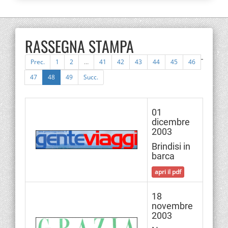
RASSEGNA STAMPA
Prec.
1
2
…
41
42
43
44
45
46
47
48
49
Succ.
01
dicembre
2003
Brindisi in
barca
apri il pdf
18
novembre
2003