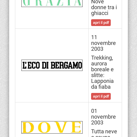
Nove
donne tra i
ghiacci
apri il pdf
11
novembre
2003
Trekking,
aurora
boreale e
slitte:
Lapponia
da fiaba
apri il pdf
01
novembre
2003
Tutta neve