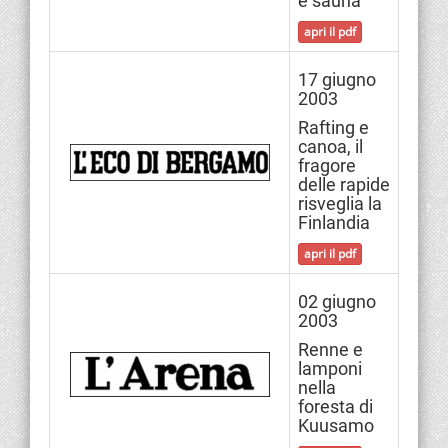
e sauna
apri il pdf
17 giugno
2003
Rafting e
canoa, il
fragore
delle rapide
risveglia la
Finlandia
apri il pdf
02 giugno
2003
Renne e
lamponi
nella
foresta di
Kuusamo