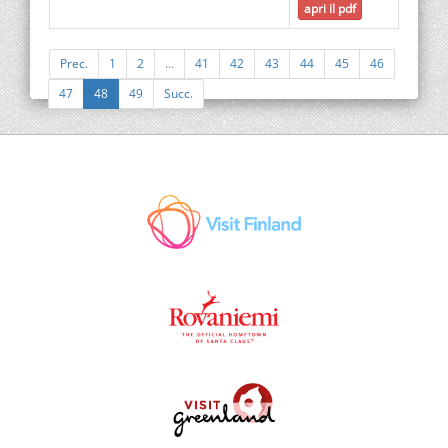
apri il pdf
Prec.
1
2
…
41
42
43
44
45
46
47
48
49
Succ.