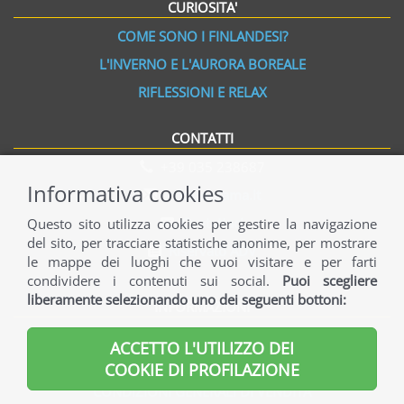
CURIOSITA'
COME SONO I FINLANDESI?
L'INVERNO E L'AURORA BOREALE
RIFLESSIONI E RELAX
CONTATTI
+39 035 238687
Informativa cookies
info@norama.it
Contattaci
Questo sito utilizza cookies per gestire la navigazione
del sito, per tracciare statistiche anonime, per mostrare
Riservato ADV
le mappe dei luoghi che vuoi visitare e per farti
condividere i contenuti sui social.
Puoi scegliere
liberamente selezionando uno dei seguenti bottoni:
INFORMAZIONI
INFORMAZIONI GENERALI
ACCETTO L'UTILIZZO DEI
INFORMAZIONI UTILI
COOKIE DI PROFILAZIONE
CONDIZIONI GENERALI DI VENDITA