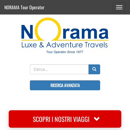
NORAMA Tour Operator
Toggl
navig
RICERCA AVANZATA
SCOPRI I NOSTRI VIAGGI