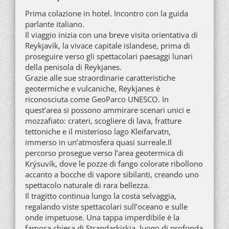
Prima colazione in hotel. Incontro con la guida
parlante italiano.
Il viaggio inizia con una breve visita orientativa di
Reykjavík, la vivace capitale islandese, prima di
proseguire verso gli spettacolari paesaggi lunari
della penisola di Reykjanes.
Grazie alle sue straordinarie caratteristiche
geotermiche e vulcaniche, Reykjanes è
riconosciuta come GeoParco UNESCO. In
quest’area si possono ammirare scenari unici e
mozzafiato: crateri, scogliere di lava, fratture
tettoniche e il misterioso lago Kleifarvatn,
immerso in un’atmosfera quasi surreale.Il
percorso prosegue verso l’area geotermica di
Krýsuvík, dove le pozze di fango colorate ribollono
accanto a bocche di vapore sibilanti, creando uno
spettacolo naturale di rara bellezza.
Il tragitto continua lungo la costa selvaggia,
regalando viste spettacolari sull’oceano e sulle
onde impetuose. Una tappa imperdibile è la
famosa chiesa di Strandarkirkja, luogo di profonda