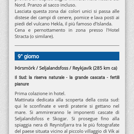
Nord. Pranzo al sacco incluso.
Lasciata questa zona dai colori unici si passa alle
distese dei campi di cenere, pomice e lava posti ai
piedi del vulcano Hekla, il più famoso d’Islanda.
Cena e pernottamento in zona presso l'Hotel
Stracta (o similare).
9° giorno
Þórsmörk / Seljalandsfoss / Reykjavík (285 km ca)
Il Sud: la riserva naturale - la grande cascata - fertili
pianure
Prima colazione in hotel.
Mattinata dedicata alla scoperta della costa sud:
qui le sconfinate e verdi praterie si gettano nel
mare. Si ammireranno le imponenti cascate di
Seljalandsfoss e Skogar. Si prosegue fino alla
spiaggia nera di Reynisfjarra tra le più fotografate
del paese situata vicino al piccolo villaggio di Vík ai