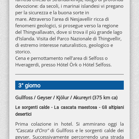
devozione: da secoli, i marinai islandesi vi pregano
per la sicurezza e la buona sorte in
mare. Attraverso l'area di Nesjavellir ricca di
fenomeni geologici, si prosegue verso la regione
del Thingvallavatn, dove si trova il più grande lago
d’Islanda. Visita del Parco Nazionale di Thingvellir,
di estremo interesse naturalistico, geologico e
storico.
Cena e pernottamento nell’area di Selfoss o
Hveragerdi, presso Hótel Örk o Hótel Selfoss.
3° giorno
Gullfoss / Geyser / Kjölur / Akureyri (375 km ca)
Le sorgenti calde - La cascata maestosa - Gli altipiani
desertici
Prima colazione in hotel. Si ammirano oggi la
“Cascata d’Oro”
di Gullfoss e le sorgenti calde dei
geyser. Successivamente percorrendo una strada