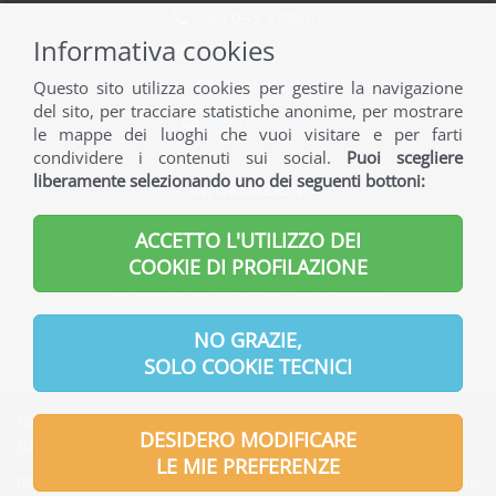
+39 035 238687
Informativa cookies
info@norama.it
Contattaci
Questo sito utilizza cookies per gestire la navigazione
del sito, per tracciare statistiche anonime, per mostrare
Riservato ADV
le mappe dei luoghi che vuoi visitare e per farti
condividere i contenuti sui social.
Puoi scegliere
liberamente selezionando uno dei seguenti bottoni:
INFORMAZIONI
INFORMAZIONI GENERALI
ACCETTO L'UTILIZZO DEI
INFORMAZIONI UTILI
COOKIE DI PROFILAZIONE
CONDIZIONI GENERALI DI VENDITA
INFORMATIVA PRIVACY
NO GRAZIE,
SOLO COOKIE TECNICI
Norama S.r.l. | Indirizzo Sede legale: Via Verdi, 7 - 24121
DESIDERO MODIFICARE
Bergamo - Italia
LE MIE PREFERENZE
Iscritta presso l'Ufficio del Registro delle Imprese di Bergamo