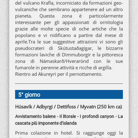
del vulcano Krafla, incorniciato da formazioni geo-
vulcaniche che sembrano appartenere ad un altro
pianeta. Questa zona è particolarmente
interessante per gli appassionati di ornitologia
grazie alle molte specie di oche artiche che la
popolano e vi nidificano a partire dal mese di
aprile.Tra le sue suggestive attrazioni vi sono gli
pseudocrateri di Skútustaðagígar, le bizzarre
formazioni laviche di Dimmuborgir e la pittoresca
zona di Námaskarð/Hverarönd con le sue
fumarole in perenne attività e ricche di argilla.
Rientro ad Akureyri per il pernottamento.
5° giorno
Húsavík / Adbyrgi / Dettifoss / Myvatn (250 km ca)
Avvistamento balene - Il litorale - I profondi canyon - La
cascata più imponente d'Islanda
Prima colazione in hotel. Si raggiunge oggi la