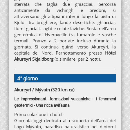
sterrata che taglia due ghiacciai, percorsa
anticamente da vichinghi e predoni, si
attraversano gli altipiani interni lungo la pista di
Kjölur tra brughiere, lande desertiche, ghiacciai,
fiumi glaciali, laghi e colate laviche. Sosta nell’area
geotermica di Hveravellir tra fumarole e vasche
termali. Pranzo a 2 portate incluso durante la
giornata. Si continua quindi verso Akureyri, la
capitale del Nord. Pernottamento presso
Hótel
Akureyri Skjaldborg
(o similare, per 2 notti).
4° giorno
Akureyri / Mývatn (320 km ca)
Le impressionanti formazioni vulcaniche - I fenomeni
geotermici - Una ricca avifauna
Prima colazione in hotel.
Giornata oggi dedicata alla scoperta dell’area del
Lago Mývatn, paradiso naturalistico nei dintorni