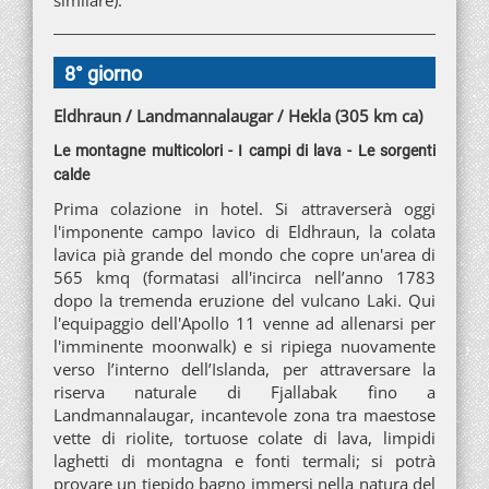
similare).
8° giorno
Eldhraun / Landmannalaugar / Hekla (305 km ca)
Le montagne multicolori - I campi di lava - Le sorgenti
calde
Prima colazione in hotel. Si attraverserà oggi
l'imponente campo lavico di Eldhraun, la colata
lavica pià grande del mondo che copre un'area di
565 kmq (formatasi all'incirca nell’anno 1783
dopo la tremenda eruzione del vulcano Laki. Qui
l'equipaggio dell'Apollo 11 venne ad allenarsi per
l'imminente moonwalk) e si ripiega nuovamente
verso l’interno dell’Islanda, per attraversare la
riserva naturale di Fjallabak fino a
Landmannalaugar, incantevole zona tra maestose
vette di riolite, tortuose colate di lava, limpidi
laghetti di montagna e fonti termali; si potrà
provare un tiepido bagno immersi nella natura del