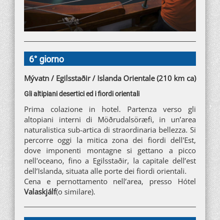
6° giorno
Mývatn / Egilsstaðir / Islanda Orientale (210 km ca)
Gli altipiani desertici ed i fiordi orientali
Prima colazione in hotel. Partenza verso gli
altopiani interni di Möðrudalsöræfi, in un’area
naturalistica sub-artica di straordinaria bellezza. Si
percorre oggi la mitica zona dei fiordi dell'Est,
dove imponenti montagne si gettano a picco
nell'oceano, fino a Egilsstaðir, la capitale dell’est
dell’Islanda, situata alle porte dei fiordi orientali.
Cena e pernottamento nell’area, presso
Hótel
Valaskjálf
(o similare).