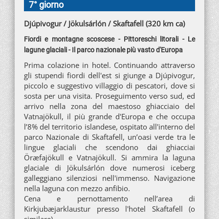
7° giorno
Djúpivogur / Jökulsárlón / Skaftafell (320 km ca)
Fiordi e montagne scoscese - Pittoreschi litorali - Le
lagune glaciali - Il parco nazionale più vasto d'Europa
Prima colazione in hotel. Continuando attraverso
gli stupendi fiordi dell'est si giunge a Djúpivogur,
piccolo e suggestivo villaggio di pescatori, dove si
sosta per una visita. Proseguimento verso sud, ed
arrivo nella zona del maestoso ghiacciaio del
Vatnajökull, il più grande d'Europa e che occupa
l’8% del territorio islandese, ospitato all'interno del
parco Nazionale di Skaftafell, un’oasi verde tra le
lingue glaciali che scendono dai ghiacciai
Öræfajökull e Vatnajökull. Si ammira la laguna
glaciale di Jökulsárlón dove numerosi iceberg
galleggiano silenziosi nell'immenso. Navigazione
nella laguna con mezzo anfibio.
Cena e pernottamento nell’area di
Kirkjubæjarklaustur presso l'hotel Skaftafell (o