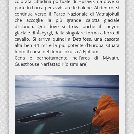
colorata cittadina portuale di Húsavík da dove si
parte in barca per avvistare le balene. Al rientro, si
continua verso il Parco Nazionale di Vatnajokull
che accoglie la più grande calotta glaciale
d'Islanda. Qui dove si trova anche il canyon
glaciale di Ásbyrgi, dalla singolare forma a ferro di
cavallo. Si arriva quindi a Dettifoss, una cascata
alta ben 44 mt e la più potente d’Europa situata
lunto il corso del fiume Jökulsá á Fjöllum.
Cena e pernottamento nell’area di Mývatn,
Guesthouse Narfastadir (o similare).