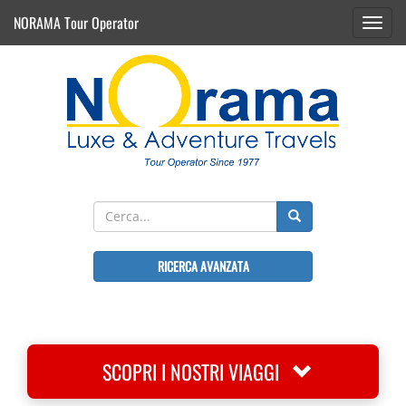
NORAMA Tour Operator
Toggl
navig
RICERCA AVANZATA
SCOPRI I NOSTRI VIAGGI