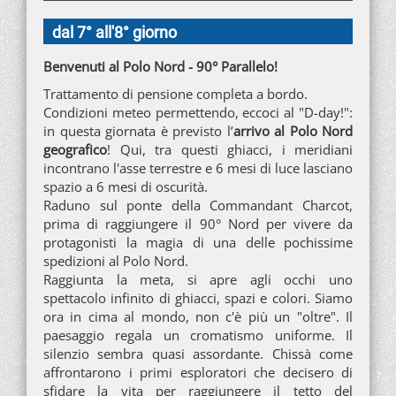
dal 7° all'8° giorno
Benvenuti al Polo Nord - 90° Parallelo!
Trattamento di pensione completa a bordo.
Condizioni meteo permettendo, eccoci al "D-day!":
in questa giornata è previsto l’
arrivo al Polo Nord
geografico
! Qui, tra questi ghiacci, i meridiani
incontrano l'asse terrestre e 6 mesi di luce lasciano
spazio a 6 mesi di oscurità.
Raduno sul ponte della Commandant Charcot,
prima di raggiungere il 90° Nord per vivere da
protagonisti la magia di una delle pochissime
spedizioni al Polo Nord.
Raggiunta la meta, si apre agli occhi uno
spettacolo infinito di ghiacci, spazi e colori. Siamo
ora in cima al mondo, non c'è più un "oltre". Il
paesaggio regala un cromatismo uniforme. Il
silenzio sembra quasi assordante. Chissà come
affrontarono i primi esploratori che decisero di
sfidare la vita per raggiungere il tetto del