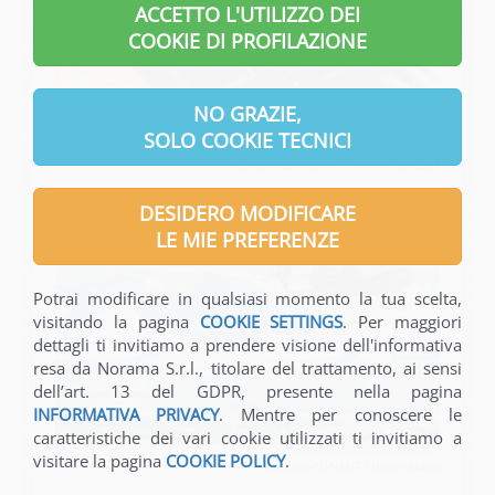
ACCETTO L'UTILIZZO DEI
COOKIE DI PROFILAZIONE
NO GRAZIE,
SOLO COOKIE TECNICI
©StudioGAUGUIN-PONANT-DDecaix
DESIDERO MODIFICARE
LE MIE PREFERENZE
Potrai modificare in qualsiasi momento la tua scelta,
visitando la pagina
COOKIE SETTINGS
. Per maggiori
dettagli ti invitiamo a prendere visione dell'informativa
resa da Norama S.r.l., titolare del trattamento, ai sensi
dell’art. 13 del GDPR, presente nella pagina
INFORMATIVA PRIVACY
. Mentre per conoscere le
caratteristiche dei vari cookie utilizzati ti invitiamo a
visitare la pagina
COOKIE POLICY
.
©StudioPONANT-Olivier Blaud