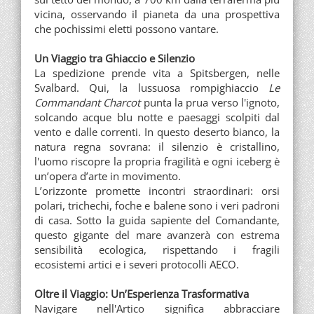
vicina, osservando il pianeta da una prospettiva
che pochissimi eletti possono vantare.
Un Viaggio tra Ghiaccio e Silenzio
La spedizione prende vita a Spitsbergen, nelle
Svalbard. Qui, la lussuosa rompighiaccio
Le
Commandant Charcot
punta la prua verso l'ignoto,
solcando acque blu notte e paesaggi scolpiti dal
vento e dalle correnti. In questo deserto bianco, la
natura regna sovrana: il silenzio è cristallino,
l'uomo riscopre la propria fragilità e ogni iceberg è
un’opera d’arte in movimento.
L’orizzonte promette incontri straordinari: orsi
polari, trichechi, foche e balene sono i veri padroni
di casa. Sotto la guida sapiente del Comandante,
questo gigante del mare avanzerà con estrema
sensibilità ecologica, rispettando i fragili
ecosistemi artici e i severi protocolli AECO.
Oltre il Viaggio: Un’Esperienza Trasformativa
Navigare nell'Artico significa abbracciare