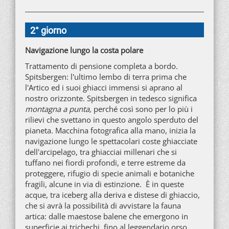
2° giorno
Navigazione lungo la costa polare
Trattamento di pensione completa a bordo.
Spitsbergen: l'ultimo lembo di terra prima che
l'Artico ed i suoi ghiacci immensi si aprano al
nostro orizzonte. Spitsbergen in tedesco significa
montagna a punta,
perché così sono per lo più i
rilievi che svettano in questo angolo sperduto del
pianeta. Macchina fotografica alla mano, inizia la
navigazione lungo le spettacolari coste ghiacciate
dell'arcipelago, tra ghiacciai millenari che si
tuffano nei fiordi profondi, e terre estreme da
proteggere, rifugio di specie animali e botaniche
fragili, alcune in via di estinzione. È in queste
acque, tra iceberg alla deriva e distese di ghiaccio,
che si avrà la possibilità di avvistare la fauna
artica: dalle maestose balene che emergono in
superficie ai trichechi, fino al leggendario orso