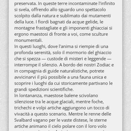
preservata. In queste terre incontaminate l'infinito
si svela, offrendo allo sguardo uno spettacolo
scolpito dalla natura e sublimato dai mutamenti
della luce. I fiordi bagnati da acque gelide, le
montagne frastagliate e gli imponenti ghiacciai si
ergono maestosi di fronte a voi, come sculture
monumentali.
In questi luoghi, dove l'anima si riempie di una
profonda serenità, solo il mormorio del ghiaccio
che si spezza — custode di misteri e leggende —
interrompe il silenzio. A bordo dei nostri Zodiac e
in compagnia di guide naturalistiche, potrete
avvicinarvi il più possibile a una fauna unica e
scoprire i luoghi da cui storicamente partivano le
grandi spedizioni scientifiche.
In lontananza, maestose balene scivolano
silenziose tra le acque glaciali, mentre foche,
trichechi e volpi artiche aggiungono un tocco di
vivacità a questo scenario. Mentre le renne delle
Svalbard vagano per le vaste distese, le sterne
artiche animano il cielo polare con il loro volo