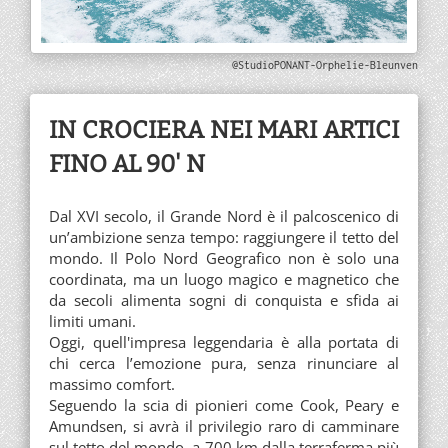
@StudioPONANT-Orphelie-Bleunven
IN CROCIERA NEI MARI ARTICI
FINO AL 90' N
Dal XVI secolo, il Grande Nord è il palcoscenico di
un’ambizione senza tempo: raggiungere il tetto del
mondo. Il Polo Nord Geografico non è solo una
coordinata, ma un luogo magico e magnetico che
da secoli alimenta sogni di conquista e sfida ai
limiti umani.
Oggi, quell'impresa leggendaria è alla portata di
chi cerca l’emozione pura, senza rinunciare al
massimo comfort.
Seguendo la scia di pionieri come Cook, Peary e
Amundsen, si avrà il privilegio raro di camminare
sul tetto del mondo, a 700 km dalla terraferma più