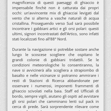
magnificenza di questi paesaggi di ghiaccio è
impensabile finchè non è catturata dai propri
occhi: un’avvincente mix di ghiacciai levigati dal
vento che si alterna a vasche naturali di acqua
cristallina. Proseguendo verso Sud sarà possibile
incontrare i gabbiani artici e gli orsi polari: questi
ultimi, signori incontrastati dell’Artico, sono infatti
stati localizzati fino all’88° Nord.
Durante la navigazione si potrebbe sostare anche
lungo le scoscese scogliere che ospitano le
grandi colonie di gabbiani tridattili. Se le
condizioni meteorologiche lo consentiranno, la
nave si avvicinerà alla scogliera a strapiombo di
basalto e nelle vicinanze si potranno ammirare i
resti di Stazioni di Ricerca abbandonate per
osservare i numerosi, imponenti frammenti di
ghiaccio scivolati nella baia. Staff ed Ufficiali di
bordo, sempre vigili, aiutano gli ospiti ad avvistare
gli orsi polari che camminano lenti sul pack in
cerca di prede. Sarà sorprendente rilevare come