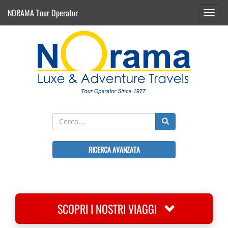
NORAMA Tour Operator
Toggl
navig
RICERCA AVANZATA
SCOPRI I NOSTRI VIAGGI