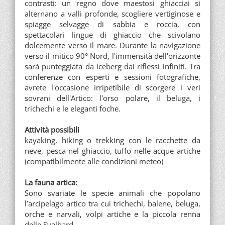
contrasti: un regno dove maestosi ghiacciai si
alternano a valli profonde, scogliere vertiginose e
spiagge selvagge di sabbia e roccia, con
spettacolari lingue di ghiaccio che scivolano
dolcemente verso il mare. Durante la navigazione
verso il mitico 90° Nord, l'immensità dell'orizzonte
sarà punteggiata da iceberg dai riflessi infiniti. Tra
conferenze con esperti e sessioni fotografiche,
avrete l'occasione irripetibile di scorgere i veri
sovrani dell'Artico: l'orso polare, il beluga, i
trichechi e le eleganti foche.
Attività possibili
kayaking, hiking o trekking con le racchette da
neve, pesca nel ghiaccio, tuffo nelle acque artiche
(compatibilmente alle condizioni meteo)
La fauna artica:
Sono svariate le specie animali che popolano
l’arcipelago artico tra cui trichechi, balene, beluga,
orche e narvali, volpi artiche e la piccola renna
delle Svalbard