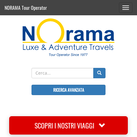
NORAMA Tour Operator
Toggl
navig
RICERCA AVANZATA
SCOPRI I NOSTRI VIAGGI