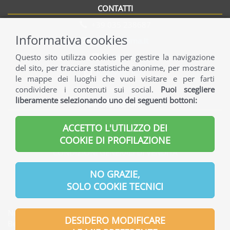
CONTATTI
+39 035 238687
Informativa cookies
info@norama.it
Contattaci
Questo sito utilizza cookies per gestire la navigazione
del sito, per tracciare statistiche anonime, per mostrare
Riservato ADV
le mappe dei luoghi che vuoi visitare e per farti
condividere i contenuti sui social.
Puoi scegliere
liberamente selezionando uno dei seguenti bottoni:
INFORMAZIONI
INFORMAZIONI GENERALI
ACCETTO L'UTILIZZO DEI
INFORMAZIONI UTILI
COOKIE DI PROFILAZIONE
CONDIZIONI GENERALI DI VENDITA
INFORMATIVA PRIVACY
NO GRAZIE,
SOLO COOKIE TECNICI
Norama S.r.l. | Indirizzo Sede legale: Via Verdi, 7 - 24121
DESIDERO MODIFICARE
Bergamo - Italia