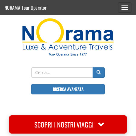
NORAMA Tour Operator
Toggl
navig
RICERCA AVANZATA
SCOPRI I NOSTRI VIAGGI