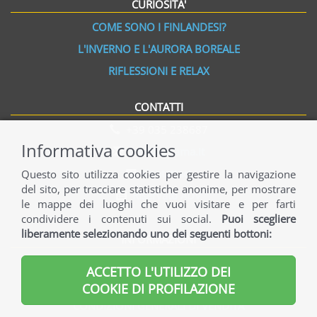
CURIOSITA'
COME SONO I FINLANDESI?
L'INVERNO E L'AURORA BOREALE
RIFLESSIONI E RELAX
CONTATTI
+39 035 238687
Informativa cookies
info@norama.it
Contattaci
Questo sito utilizza cookies per gestire la navigazione
del sito, per tracciare statistiche anonime, per mostrare
Riservato ADV
le mappe dei luoghi che vuoi visitare e per farti
condividere i contenuti sui social.
Puoi scegliere
liberamente selezionando uno dei seguenti bottoni:
INFORMAZIONI
INFORMAZIONI GENERALI
ACCETTO L'UTILIZZO DEI
INFORMAZIONI UTILI
COOKIE DI PROFILAZIONE
CONDIZIONI GENERALI DI VENDITA