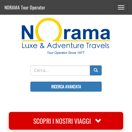
NORAMA Tour Operator
Toggl
navig
RICERCA AVANZATA
SCOPRI I NOSTRI VIAGGI