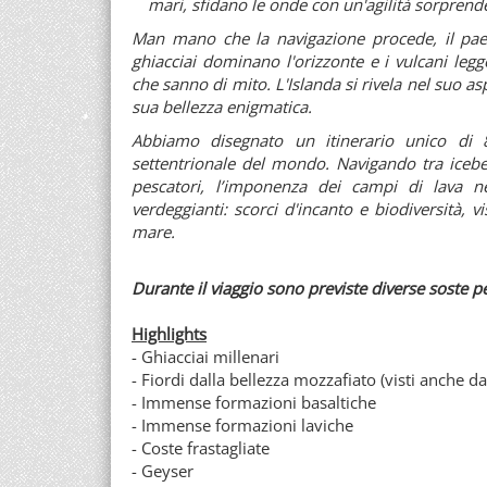
mari, sfidano le onde con un'agilità sorpren
Man mano che la navigazione procede, il paesa
ghiacciai dominano l'orizzonte e i vulcani leg
che sanno di mito. L'Islanda si rivela nel suo a
sua bellezza enigmatica.
Abbiamo disegnato un itinerario unico di 8
settentrionale del mondo. Navigando tra iceberg
pescatori, l’imponenza dei campi di lava n
verdeggianti: scorci d'incanto e biodiversità, vi
mare.
Durante il viaggio sono previste diverse soste pe
Highlights
- Ghiacciai millenari
- Fiordi dalla bellezza mozzafiato (visti anche d
- Immense formazioni basaltiche
- Immense formazioni laviche
- Coste frastagliate
- Geyser