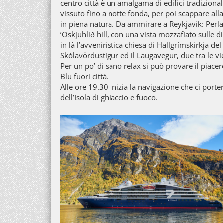
centro città è un amalgama di edifici tradiziona
vissuto fino a notte fonda, per poi scappare all
in piena natura. Da ammirare a Reykjavik: Perlan
’Oskjuhlið hill, con una vista mozzafiato sulle d
in là l’avveniristica chiesa di Hallgrímskirkja del
Skólavördustígur ed il Laugavegur, due tra le vie
Per un po’ di sano relax si può provare il piace
Blu fuori città.
Alle ore 19.30 inizia la navigazione che ci porte
dell’Isola di ghiaccio e fuoco.