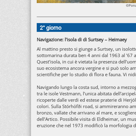
©Pon
2° giorno
Navigazione: l’isola di di Surtsey – Heimaey
Al mattino presto si giunge a Surtsey, un isolot
sottomarina durata ben 4 anni dal 1963 al ’67 al
Quest’isola, in cui è vietata la presenza dell’u
suo ecosistema ancora vergine e si può solo am
scientifiche per lo studio di flora e fauna. Vi nidi
Navigando lungo la costa sud, intorno a mezzogi
tra le isole Vestmann, l’unica abitata dell’arcipe
ricoperte dalle verdi ed estese praterie di Herj
colori. Sulla Stórhöfði road, si ammireranno a
bronzo, vallate che arrivano al mare, e scoglie
dell’Artico. Possibile visita di Eldheimar, un m
eruzione che nel 1973 modificò la morfologia 