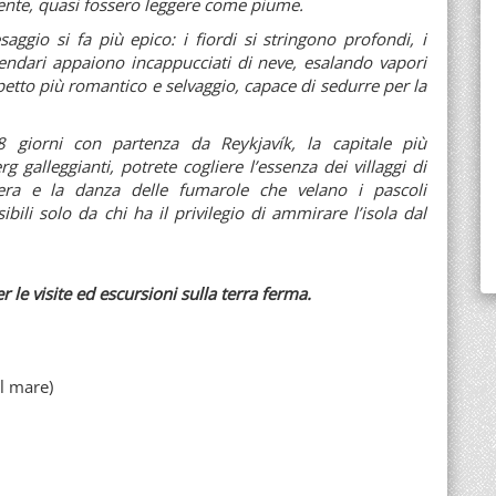
dente, quasi fossero leggere come piume.
ggio si fa più epico: i fiordi si stringono profondi, i
gendari appaiono incappucciati di neve, esalando vapori
spetto più romantico e selvaggio, capace di sedurre per la
 giorni con partenza da Reykjavík, la capitale più
 galleggianti, potrete cogliere l’essenza dei villaggi di
era e la danza delle fumarole che velano i pascoli
sibili solo da chi ha il privilegio di ammirare l’isola dal
r le visite ed escursioni sulla terra ferma.
al mare)