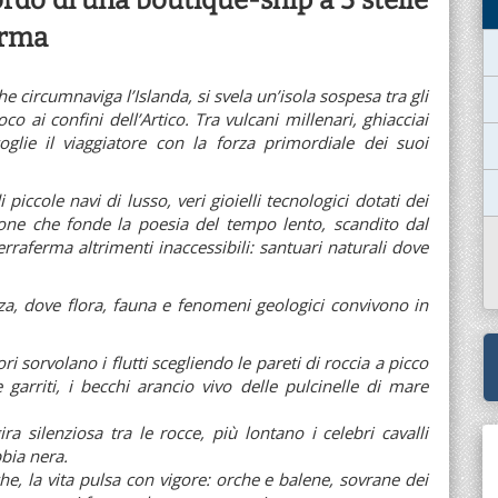
rdo di una boutique-ship a 5 stelle
erma
e circumnaviga l’Islanda, si svela un’isola sospesa tra gli
uoco ai confini dell’Artico. Tra vulcani millenari, ghiacciai
oglie il viaggiatore con la forza primordiale dei suoi
iccole navi di lusso, veri gioielli tecnologici dotati dei
zione che fonde la poesia del tempo lento, scandito dal
erraferma altrimenti inaccessibili: santuari naturali dove
zza, dove flora, fauna e fenomeni geologici convivono in
tori sorvolano i flutti scegliendo le pareti di roccia a picco
e garriti, i becchi arancio vivo delle pulcinelle di mare
ra silenziosa tra le rocce, più lontano i celebri cavalli
bbia nera.
e, la vita pulsa con vigore: orche e balene, sovrane dei