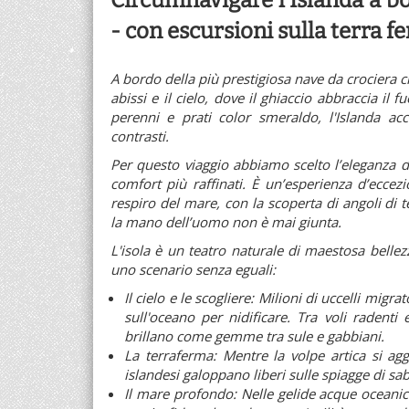
Circumnavigare l'Islanda a bo
- con escursioni sulla terra f
A bordo della più prestigiosa nave da crociera ch
abissi e il cielo, dove il ghiaccio abbraccia il f
perenni e prati color smeraldo, l'Islanda acc
contrasti.
Per questo viaggio abbiamo scelto l’eleganza di p
comfort più raffinati. È un’esperienza d’ecce
respiro del mare, con la scoperta di angoli di t
la mano dell’uomo non è mai giunta.
L'isola è un teatro naturale di maestosa belle
uno scenario senza eguali:
Il cielo e le scogliere: Milioni di uccelli migra
sull'oceano per nidificare. Tra voli radenti 
brillano come gemme tra sule e gabbiani.
La terraferma: Mentre la volpe artica si aggi
islandesi galoppano liberi sulle spiagge di sa
Il mare profondo: Nelle gelide acque oceanich