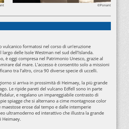
ant
©Ponant
to vulcanico formatosi nel corso di un’eruzione
 largo delle Isole Westman nel sud dell’Islanda.
omo, è oggi compresa nel Patrimonio Unesco, grazie al
mirare dal mare. L’accesso è consentito solo a missioni
ficano tra l’altro, circa 90 diverse specie di uccelli.
orno si arriva in prossimità di Heimaey, la più grande
lago. Le ripide pareti del vulcano Edfell sono in parte
ólfsdalur, e regalano un impareggiabile contrasto di
mpie spiagge che si alternano a cime montagnose color
re maestose erose dal tempo e dalle intemperie
useo ultramoderno ed interattivo che illustra la grande
di Heimaey.