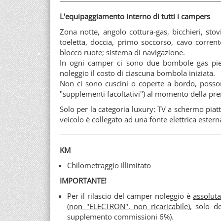
L'equipaggiamento interno di tutti i campers
Zona notte, angolo cottura-gas, bicchieri, stov
toeletta, doccia, primo soccorso, cavo corrente
blocco ruote; sistema di navigazione.
In ogni camper ci sono due bombole gas pie
noleggio il costo di ciascuna bombola iniziata.
Non ci sono cuscini o coperte a bordo, posson
"supplementi facoltativi") al momento della pr
Solo per la categoria luxury: TV a schermo piat
veicolo è collegato ad una fonte elettrica estern
KM
Chilometraggio illimitato
IMPORTANTE!
Per il rilascio del camper noleggio è
assolut
(
non "ELECTRON", non ricaricabile
), solo d
supplemento commissioni 6%).