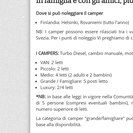
In famiglia e con gli amici, più
Dove si può noleggiare il camper
Finlandia: Helsinki, Rovaniemi (tutto l'anno)
NB: I camper possono essere rilasciati tra i va
Svezia. Per i punti di noleggio Vi preghiamo di 
I CAMPERS:
Turbo Diesel, cambio manuale, mot
VAN: 2 letti
Piccolo: 2 letti
Medio: 4 letti (2 adulti e 2 bambini)
Grande / Famigliare: 5 posti letto
Luxury: 2/4 letti
*NB:
in base alle leggi in vigore nella Comunit
di 5 persone (compresi eventuali bambini), n
numero superiore di letti.
La categoria di camper "grande/famigliare" pu
base alla disponibilità.