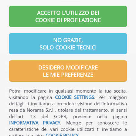
INFORMAZIONI GENERALI
ACCETTO L'UTILIZZO DEI
INFORMAZIONI UTILI
COOKIE DI PROFILAZIONE
CONDIZIONI GENERALI DI VENDITA
INFORMATIVA PRIVACY
NO GRAZIE,
SOLO COOKIE TECNICI
Norama S.r.l. | Indirizzo Sede legale: Via Verdi, 7 - 24121
DESIDERO MODIFICARE
Bergamo - Italia
LE MIE PREFERENZE
Iscritta presso l'Ufficio del Registro delle Imprese di Bergamo
Codice Fiscale e N.ro iscrizione al Registro Imprese:
Potrai modificare in qualsiasi momento la tua scelta,
02882290162 | Partita IVA: 02882290162
visitando la pagina
COOKIE SETTINGS
. Per maggiori
dettagli ti invitiamo a prendere visione dell'informativa
Capitale Sociale interamente versato: € 65.000,00 | Numero
resa da Norama S.r.l., titolare del trattamento, ai sensi
REA: BG-330736 | Indirizzo PEC: norama@pec.ptcert.it
dell’art. 13 del GDPR, presente nella pagina
INFO PRIVACY
-
COOKIE POLICY
INFORMATIVA PRIVACY
. Mentre per conoscere le
caratteristiche dei vari cookie utilizzati ti invitiamo a
© Copyright Norama S.r.l. - Tutti i diritti riservati - La
visitare la pagina
COOKIE POLICY
.
riproduzione anche parziale è severamente vietata