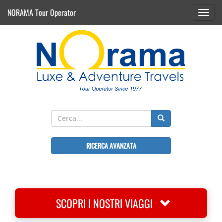
NORAMA Tour Operator
Toggl
navig
RICERCA AVANZATA
SCOPRI I NOSTRI VIAGGI