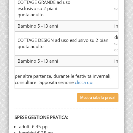
COTTAGE GRANDE ad uso
esclusivo su 2 piani
sauna, ca
quota adulto
Bambino 5 -13 anni
in cottag
di nuova 
COTTAGE DESIGN ad uso esclusivo su 2 piani
sauna e 
quota adulto
con vista
Bambino 5 -13 anni
in cottag
per altre partenze, durante le festività invernali,
consultare l'apposita sezione
clicca qui
Mostra tabella prezzi
SPESE GESTIONE PRATICA:
adulti € 45 pp
bambini € 25 pp