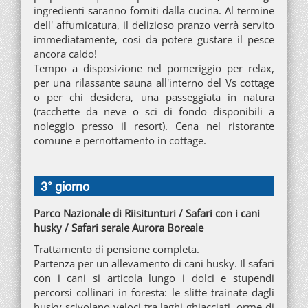
ingredienti saranno forniti dalla cucina. Al termine
dell' affumicatura, il delizioso pranzo verrà servito
immediatamente, così da potere gustare il pesce
ancora caldo!
Tempo a disposizione nel pomeriggio per relax,
per una rilassante sauna all'interno del Vs cottage
o per chi desidera, una passeggiata in natura
(racchette da neve o sci di fondo disponibili a
noleggio presso il resort). Cena nel ristorante
comune e pernottamento in cottage.
3° giorno
Parco Nazionale di Riisitunturi / Safari con i cani
husky / Safari serale Aurora Boreale
Trattamento di pensione completa.
Partenza per un allevamento di cani husky. Il safari
con i cani si articola lungo i dolci e stupendi
percorsi collinari in foresta: le slitte trainate dagli
husky scivolano veloci tra laghi ghiacciati, orme di