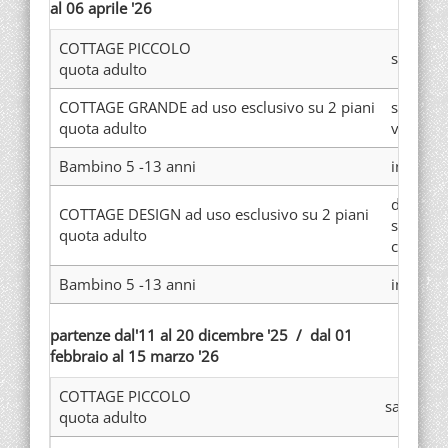
al 06 aprile '26
COTTAGE PICCOLO
sauna
quota adulto
COTTAGE GRANDE ad uso esclusivo su 2 piani
sauna, 
quota adulto
vista la
Bambino 5 -13 anni
in cotta
di nuova
COTTAGE DESIGN ad uso esclusivo su 2 piani
sauna e
quota adulto
con vist
Bambino 5 -13 anni
in cotta
partenze dal'11 al 20 dicembre '25 / dal 01
febbraio al 15 marzo '26
COTTAGE PICCOLO
sauna
quota adulto