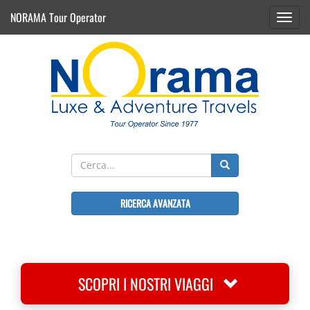
NORAMA Tour Operator
Toggl
navig
RICERCA AVANZATA
SCOPRI I NOSTRI VIAGGI