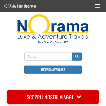
NORAMA Tour Operator
Toggl
navig
RICERCA AVANZATA
SCOPRI I NOSTRI VIAGGI