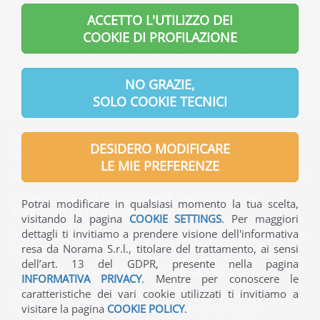
INFORMAZIONI GENERALI
ACCETTO L'UTILIZZO DEI
INFORMAZIONI UTILI
COOKIE DI PROFILAZIONE
CONDIZIONI GENERALI DI VENDITA
INFORMATIVA PRIVACY
NO GRAZIE,
SOLO COOKIE TECNICI
Norama S.r.l. | Indirizzo Sede legale: Via Verdi, 7 - 24121
DESIDERO MODIFICARE
Bergamo - Italia
LE MIE PREFERENZE
Iscritta presso l'Ufficio del Registro delle Imprese di Bergamo
Codice Fiscale e N.ro iscrizione al Registro Imprese:
Potrai modificare in qualsiasi momento la tua scelta,
02882290162 | Partita IVA: 02882290162
visitando la pagina
COOKIE SETTINGS
. Per maggiori
dettagli ti invitiamo a prendere visione dell'informativa
Capitale Sociale interamente versato: € 65.000,00 | Numero
resa da Norama S.r.l., titolare del trattamento, ai sensi
REA: BG-330736 | Indirizzo PEC: norama@pec.ptcert.it
dell’art. 13 del GDPR, presente nella pagina
INFO PRIVACY
-
COOKIE POLICY
INFORMATIVA PRIVACY
. Mentre per conoscere le
caratteristiche dei vari cookie utilizzati ti invitiamo a
© Copyright Norama S.r.l. - Tutti i diritti riservati - La
visitare la pagina
COOKIE POLICY
.
riproduzione anche parziale è severamente vietata