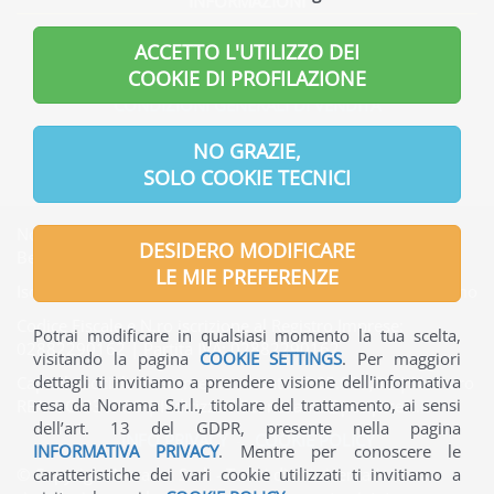
INFORMAZIONI
INFORMAZIONI GENERALI
ACCETTO L'UTILIZZO DEI
INFORMAZIONI UTILI
COOKIE DI PROFILAZIONE
CONDIZIONI GENERALI DI VENDITA
INFORMATIVA PRIVACY
NO GRAZIE,
SOLO COOKIE TECNICI
Norama S.r.l. | Indirizzo Sede legale: Via Verdi, 7 - 24121
DESIDERO MODIFICARE
Bergamo - Italia
LE MIE PREFERENZE
Iscritta presso l'Ufficio del Registro delle Imprese di Bergamo
Codice Fiscale e N.ro iscrizione al Registro Imprese:
Potrai modificare in qualsiasi momento la tua scelta,
02882290162 | Partita IVA: 02882290162
visitando la pagina
COOKIE SETTINGS
. Per maggiori
dettagli ti invitiamo a prendere visione dell'informativa
Capitale Sociale interamente versato: € 65.000,00 | Numero
resa da Norama S.r.l., titolare del trattamento, ai sensi
REA: BG-330736 | Indirizzo PEC: norama@pec.ptcert.it
dell’art. 13 del GDPR, presente nella pagina
INFO PRIVACY
-
COOKIE POLICY
INFORMATIVA PRIVACY
. Mentre per conoscere le
caratteristiche dei vari cookie utilizzati ti invitiamo a
© Copyright Norama S.r.l. - Tutti i diritti riservati - La