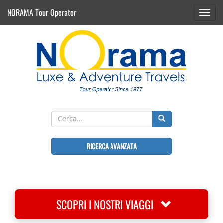
NORAMA Tour Operator
Toggl
navig
RICERCA AVANZATA
SCOPRI I NOSTRI VIAGGI