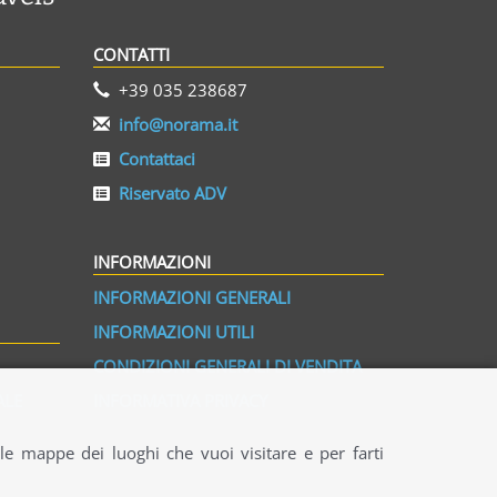
CONTATTI
+39 035 238687
info@norama.it
Contattaci
Riservato ADV
INFORMAZIONI
INFORMAZIONI GENERALI
INFORMAZIONI UTILI
CONDIZIONI GENERALI DI VENDITA
ALE
INFORMATIVA PRIVACY
 le mappe dei luoghi che vuoi visitare e per farti