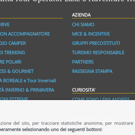
AZIENDA
RIVE
CHI SIAMO
CON ACCOMPAGNATORE
MICE & INCENTIVE
GIO CAMPER
GRUPPI PRECOSTITUITI
DI TREKKING
TURISMO RESPONSABILE
RE POLARI
PARTNERS
ESS & GOURMET
RASSEGNA STAMPA
 BOREALE e Tour Invernali
ITÀ INVERNO & PRIMAVERA
CURIOSITA'
IONI ESTREME
COME SONO I FINLANDESI?
L'INVERNO E L'AURORA BORE
RIFLESSIONI E RELAX
azione del sito, per tracciare statistiche anonime, per mostrare
iberamente selezionando uno dei seguenti bottoni: