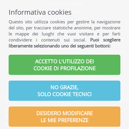
+39 035 238687
Informativa cookies
info@norama.it
Contattaci
Questo sito utilizza cookies per gestire la navigazione
del sito, per tracciare statistiche anonime, per mostrare
Riservato ADV
le mappe dei luoghi che vuoi visitare e per farti
condividere i contenuti sui social.
Puoi scegliere
liberamente selezionando uno dei seguenti bottoni:
INFORMAZIONI
INFORMAZIONI GENERALI
ACCETTO L'UTILIZZO DEI
INFORMAZIONI UTILI
COOKIE DI PROFILAZIONE
CONDIZIONI GENERALI DI VENDITA
INFORMATIVA PRIVACY
NO GRAZIE,
SOLO COOKIE TECNICI
Norama S.r.l. | Indirizzo Sede legale: Via Verdi, 7 - 24121
DESIDERO MODIFICARE
Bergamo - Italia
LE MIE PREFERENZE
Iscritta presso l'Ufficio del Registro delle Imprese di Bergamo