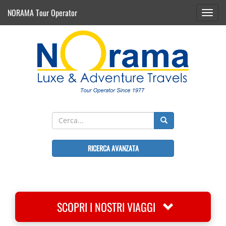
NORAMA Tour Operator
Toggl
navig
RICERCA AVANZATA
SCOPRI I NOSTRI VIAGGI