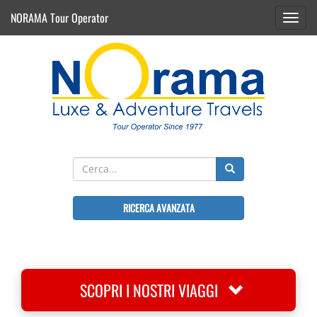
NORAMA Tour Operator
Toggl
navig
RICERCA AVANZATA
SCOPRI I NOSTRI VIAGGI