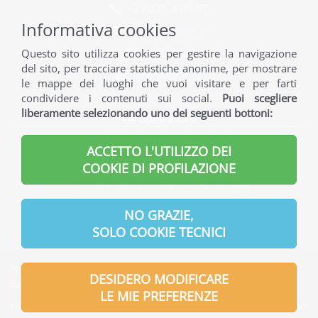
+39 035 238687
Informativa cookies
info@norama.it
Contattaci
Questo sito utilizza cookies per gestire la navigazione
del sito, per tracciare statistiche anonime, per mostrare
Riservato ADV
le mappe dei luoghi che vuoi visitare e per farti
condividere i contenuti sui social.
Puoi scegliere
liberamente selezionando uno dei seguenti bottoni:
INFORMAZIONI
INFORMAZIONI GENERALI
ACCETTO L'UTILIZZO DEI
INFORMAZIONI UTILI
COOKIE DI PROFILAZIONE
CONDIZIONI GENERALI DI VENDITA
INFORMATIVA PRIVACY
NO GRAZIE,
SOLO COOKIE TECNICI
Norama S.r.l. | Indirizzo Sede legale: Via Verdi, 7 - 24121
DESIDERO MODIFICARE
Bergamo - Italia
LE MIE PREFERENZE
Iscritta presso l'Ufficio del Registro delle Imprese di Bergamo