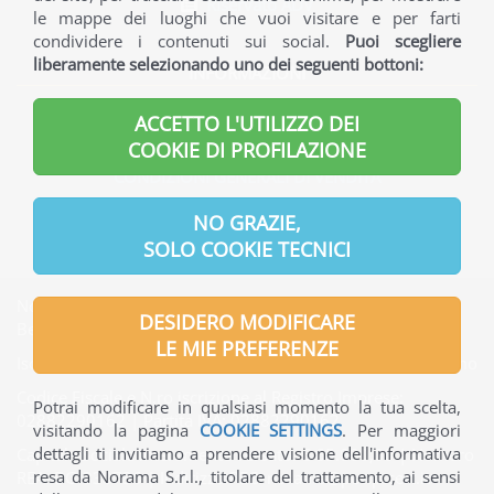
Riservato ADV
le mappe dei luoghi che vuoi visitare e per farti
condividere i contenuti sui social.
Puoi scegliere
liberamente selezionando uno dei seguenti bottoni:
INFORMAZIONI
INFORMAZIONI GENERALI
ACCETTO L'UTILIZZO DEI
INFORMAZIONI UTILI
COOKIE DI PROFILAZIONE
CONDIZIONI GENERALI DI VENDITA
INFORMATIVA PRIVACY
NO GRAZIE,
SOLO COOKIE TECNICI
Norama S.r.l. | Indirizzo Sede legale: Via Verdi, 7 - 24121
DESIDERO MODIFICARE
Bergamo - Italia
LE MIE PREFERENZE
Iscritta presso l'Ufficio del Registro delle Imprese di Bergamo
Codice Fiscale e N.ro iscrizione al Registro Imprese:
Potrai modificare in qualsiasi momento la tua scelta,
02882290162 | Partita IVA: 02882290162
visitando la pagina
COOKIE SETTINGS
. Per maggiori
dettagli ti invitiamo a prendere visione dell'informativa
Capitale Sociale interamente versato: € 65.000,00 | Numero
resa da Norama S.r.l., titolare del trattamento, ai sensi
REA: BG-330736 | Indirizzo PEC: norama@pec.ptcert.it