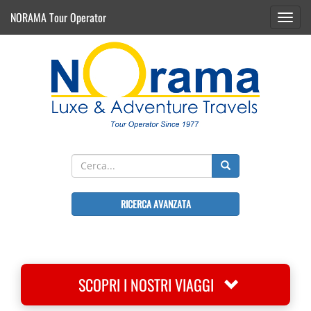
NORAMA Tour Operator
Toggl
navig
RICERCA AVANZATA
SCOPRI I NOSTRI VIAGGI