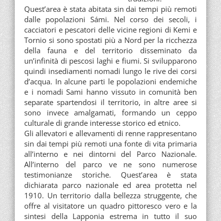
Quest’area è stata abitata sin dai tempi più remoti
dalle popolazioni Sámi. Nel corso dei secoli, i
cacciatori e pescatori delle vicine regioni di Kemi e
Tornio si sono spostati più a Nord per la ricchezza
della fauna e del territorio disseminato da
un’infinità di pescosi laghi e fiumi. Si svilupparono
quindi insediamenti nomadi lungo le rive dei corsi
d’acqua. In alcune parti le popolazioni endemiche
e i nomadi Sami hanno vissuto in comunità ben
separate spartendosi il territorio, in altre aree si
sono invece amalgamati, formando un ceppo
culturale di grande interesse storico ed etnico.
Gli allevatori e allevamenti di renne rappresentano
sin dai tempi più remoti una fonte di vita primaria
all’interno e nei dintorni del Parco Nazionale.
All’interno del parco ve ne sono numerose
testimonianze storiche. Quest’area è stata
dichiarata parco nazionale ed area protetta nel
1910. Un territorio dalla bellezza struggente, che
offre al visitatore un quadro pittoresco vero e la
sintesi della Lapponia estrema in tutto il suo