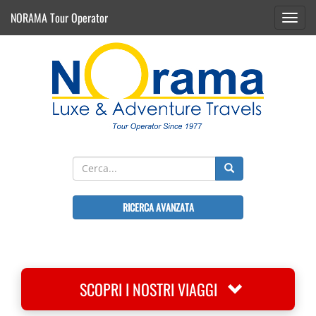
NORAMA Tour Operator
Toggl
navig
RICERCA AVANZATA
SCOPRI I NOSTRI VIAGGI