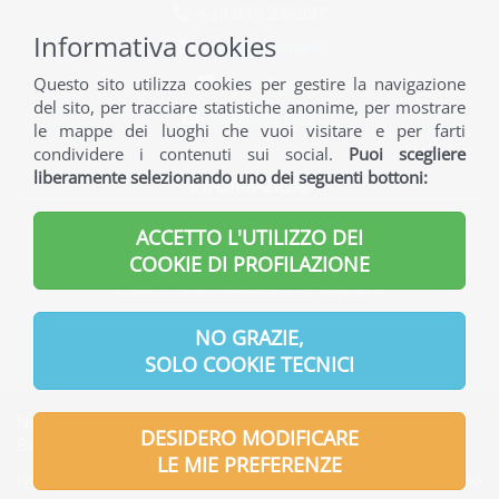
+39 035 238687
Informativa cookies
info@norama.it
Contattaci
Questo sito utilizza cookies per gestire la navigazione
del sito, per tracciare statistiche anonime, per mostrare
Riservato ADV
le mappe dei luoghi che vuoi visitare e per farti
condividere i contenuti sui social.
Puoi scegliere
liberamente selezionando uno dei seguenti bottoni:
INFORMAZIONI
INFORMAZIONI GENERALI
ACCETTO L'UTILIZZO DEI
INFORMAZIONI UTILI
COOKIE DI PROFILAZIONE
CONDIZIONI GENERALI DI VENDITA
INFORMATIVA PRIVACY
NO GRAZIE,
SOLO COOKIE TECNICI
Norama S.r.l. | Indirizzo Sede legale: Via Verdi, 7 - 24121
DESIDERO MODIFICARE
Bergamo - Italia
LE MIE PREFERENZE
Iscritta presso l'Ufficio del Registro delle Imprese di Bergamo