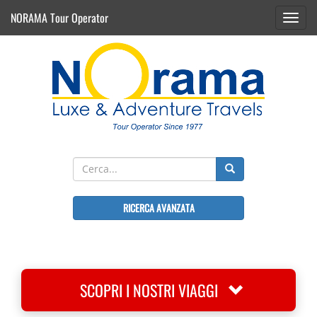
NORAMA Tour Operator
Toggl
navig
RICERCA AVANZATA
SCOPRI I NOSTRI VIAGGI