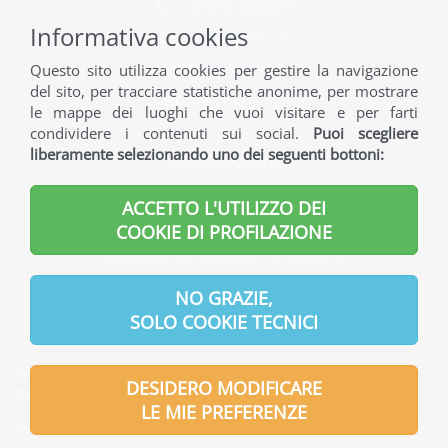
+39 035 238687
Informativa cookies
info@norama.it
Contattaci
Questo sito utilizza cookies per gestire la navigazione
del sito, per tracciare statistiche anonime, per mostrare
Riservato ADV
le mappe dei luoghi che vuoi visitare e per farti
condividere i contenuti sui social.
Puoi scegliere
liberamente selezionando uno dei seguenti bottoni:
INFORMAZIONI
INFORMAZIONI GENERALI
ACCETTO L'UTILIZZO DEI
INFORMAZIONI UTILI
COOKIE DI PROFILAZIONE
CONDIZIONI GENERALI DI VENDITA
INFORMATIVA PRIVACY
NO GRAZIE,
SOLO COOKIE TECNICI
Norama S.r.l. | Indirizzo Sede legale: Via Verdi, 7 - 24121
DESIDERO MODIFICARE
Bergamo - Italia
LE MIE PREFERENZE
Iscritta presso l'Ufficio del Registro delle Imprese di Bergamo