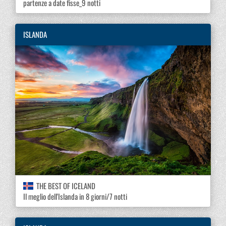
partenze a date fisse_9 notti
ISLANDA
THE BEST OF ICELAND
Il meglio dell'Islanda in 8 giorni/7 notti