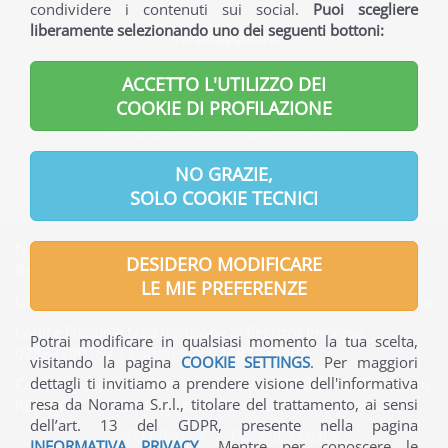
condividere i contenuti sui social.
Puoi scegliere
liberamente selezionando uno dei seguenti bottoni:
INFORMAZIONI
INFORMAZIONI GENERALI
ACCETTO L'UTILIZZO DEI
INFORMAZIONI UTILI
COOKIE DI PROFILAZIONE
CONDIZIONI GENERALI DI VENDITA
INFORMATIVA PRIVACY
NO GRAZIE,
SOLO COOKIE TECNICI
Norama S.r.l. | Indirizzo Sede legale: Via Verdi, 7 - 24121
DESIDERO MODIFICARE
Bergamo - Italia
LE MIE PREFERENZE
Iscritta presso l'Ufficio del Registro delle Imprese di Bergamo
Codice Fiscale e N.ro iscrizione al Registro Imprese:
Potrai modificare in qualsiasi momento la tua scelta,
02882290162 | Partita IVA: 02882290162
visitando la pagina
COOKIE SETTINGS
. Per maggiori
dettagli ti invitiamo a prendere visione dell'informativa
Capitale Sociale interamente versato: € 65.000,00 | Numero
resa da Norama S.r.l., titolare del trattamento, ai sensi
REA: BG-330736 | Indirizzo PEC: norama@pec.ptcert.it
dell’art. 13 del GDPR, presente nella pagina
INFO PRIVACY
-
COOKIE POLICY
INFORMATIVA PRIVACY
. Mentre per conoscere le