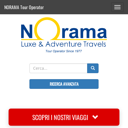
NORAMA Tour Operator
Toggl
navig
RICERCA AVANZATA
SCOPRI I NOSTRI VIAGGI