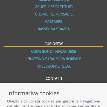
GRUPPI PRECOSTITUITI
TURISMO RESPONSABILE
PARTNERS
RASSEGNA STAMPA
CURIOSITA'
COME SONO I FINLANDESI?
L'INVERNO E L'AURORA BOREALE
RIFLESSIONI E RELAX
CONTATTI
+39 035 238687
Informativa cookies
info@norama.it
Contattaci
Questo sito utilizza cookies per gestire la navigazione
del sito, per tracciare statistiche anonime, per mostrare