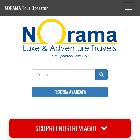
NORAMA Tour Operator
Toggl
navig
RICERCA AVANZATA
SCOPRI I NOSTRI VIAGGI