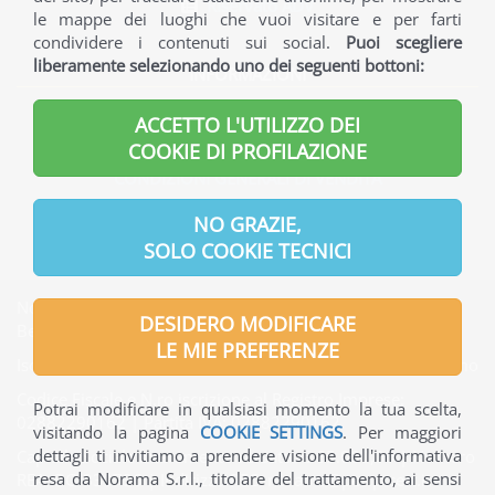
Riservato ADV
le mappe dei luoghi che vuoi visitare e per farti
condividere i contenuti sui social.
Puoi scegliere
liberamente selezionando uno dei seguenti bottoni:
INFORMAZIONI
INFORMAZIONI GENERALI
ACCETTO L'UTILIZZO DEI
INFORMAZIONI UTILI
COOKIE DI PROFILAZIONE
CONDIZIONI GENERALI DI VENDITA
INFORMATIVA PRIVACY
NO GRAZIE,
SOLO COOKIE TECNICI
Norama S.r.l. | Indirizzo Sede legale: Via Verdi, 7 - 24121
DESIDERO MODIFICARE
Bergamo - Italia
LE MIE PREFERENZE
Iscritta presso l'Ufficio del Registro delle Imprese di Bergamo
Codice Fiscale e N.ro iscrizione al Registro Imprese:
Potrai modificare in qualsiasi momento la tua scelta,
02882290162 | Partita IVA: 02882290162
visitando la pagina
COOKIE SETTINGS
. Per maggiori
dettagli ti invitiamo a prendere visione dell'informativa
Capitale Sociale interamente versato: € 65.000,00 | Numero
resa da Norama S.r.l., titolare del trattamento, ai sensi
REA: BG-330736 | Indirizzo PEC: norama@pec.ptcert.it