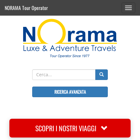
NORAMA Tour Operator
Toggl
navig
RICERCA AVANZATA
SCOPRI I NOSTRI VIAGGI