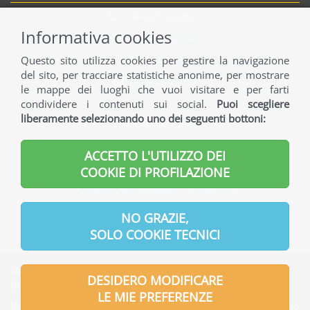
+39 035 238687
Informativa cookies
info@norama.it
Contattaci
Questo sito utilizza cookies per gestire la navigazione
del sito, per tracciare statistiche anonime, per mostrare
Riservato ADV
le mappe dei luoghi che vuoi visitare e per farti
condividere i contenuti sui social.
Puoi scegliere
liberamente selezionando uno dei seguenti bottoni:
INFORMAZIONI
INFORMAZIONI GENERALI
ACCETTO L'UTILIZZO DEI
INFORMAZIONI UTILI
COOKIE DI PROFILAZIONE
CONDIZIONI GENERALI DI VENDITA
INFORMATIVA PRIVACY
NO GRAZIE,
SOLO COOKIE TECNICI
Norama S.r.l. | Indirizzo Sede legale: Via Verdi, 7 - 24121
DESIDERO MODIFICARE
Bergamo - Italia
LE MIE PREFERENZE
Iscritta presso l'Ufficio del Registro delle Imprese di Bergamo