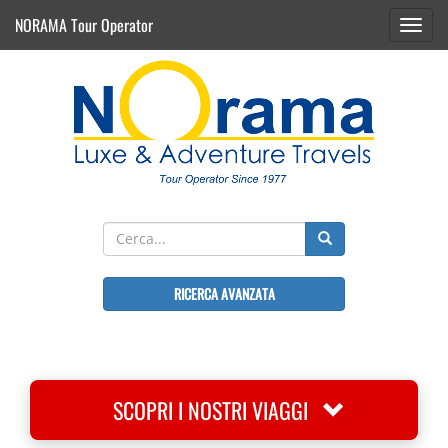
NORAMA Tour Operator
Toggl
navig
RICERCA AVANZATA
SCOPRI I NOSTRI VIAGGI