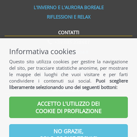
L'INVERNO E L'AURORA BOREALE
RIFLESSIONI E RELAX
CONTATTI
+39 035 238687
Informativa cookies
info@norama.it
Contattaci
Questo sito utilizza cookies per gestire la navigazione
del sito, per tracciare statistiche anonime, per mostrare
Riservato ADV
le mappe dei luoghi che vuoi visitare e per farti
condividere i contenuti sui social.
Puoi scegliere
liberamente selezionando uno dei seguenti bottoni:
INFORMAZIONI
INFORMAZIONI GENERALI
ACCETTO L'UTILIZZO DEI
INFORMAZIONI UTILI
COOKIE DI PROFILAZIONE
CONDIZIONI GENERALI DI VENDITA
INFORMATIVA PRIVACY
NO GRAZIE,