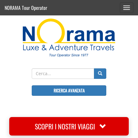
NORAMA Tour Operator
Toggl
navig
RICERCA AVANZATA
SCOPRI I NOSTRI VIAGGI