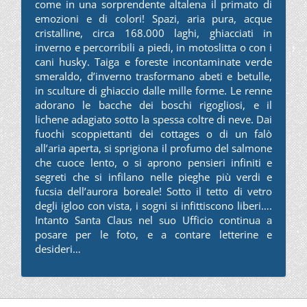
come in una sorprendente altalena il primato di
emozioni e di colori! Spazi, aria pura, acque
cristalline, circa 168.000 laghi, ghiacciati in
inverno e percorribili a piedi, in motoslitta o con i
cani husky. Taiga e foreste incontaminate verde
smeraldo, d’inverno trasformano abeti e betulle,
in sculture di ghiaccio dalle mille forme. Le renne
adorano le bacche dei boschi rigogliosi, e il
lichene adagiato sotto la spessa coltre di neve. Dai
fuochi scoppiettanti dei cottages o di un falò
all’aria aperta, si sprigiona il profumo del salmone
che cuoce lento, o si aprono pensieri infiniti e
segreti che si infilano nelle pieghe più verdi e
fucsia dell’aurora boreale! Sotto il tetto di vetro
degli igloo con vista, i sogni si infittiscono liberi….
Intanto Santa Claus nel suo Ufficio continua a
posare per le foto, e a contare letterine e
desideri…