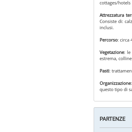
cottages/hotels 
Attrezzatura te
Consiste di: cal
inclusi.
Percorso
: circ
Vegetazione
: l
estrema, collin
Pasti
: trattamen
Organizzazione
questo tipo di s
PARTENZE