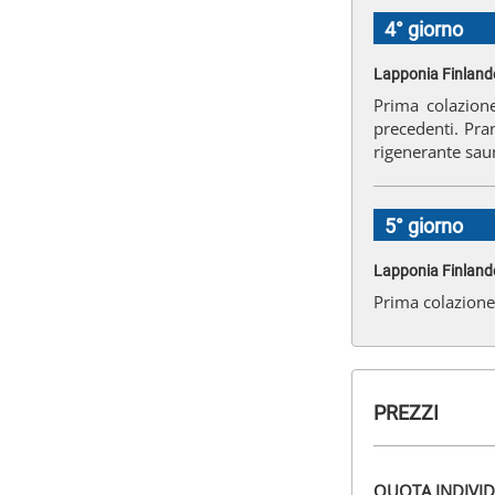
4° giorno
Lapponia Finlande
Prima colazione
precedenti. Pra
rigenerante sau
5° giorno
Lapponia Finlande
Prima colazione.
PREZZI
QUOTA INDIVID