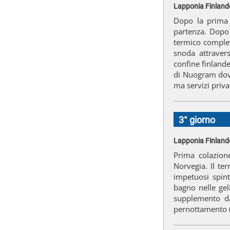
Lapponia Finlande
Dopo la prima 
partenza. Dopo 
termico completo
snoda attravers
confine finlande
di Nuogram dove
ma servizi priva
3° giorno
Lapponia Finlande
Prima colazion
Norvegia. Il te
impetuosi spint
bagno nelle gel
supplemento da
pernottamento 