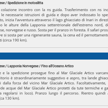
se / Spedizione in motoslitta
colazione incontro con la ns guida. Trasferimento con ns inca
le necessarie istruzioni di guida e dopo aver indossato lo spe
, inizia l’avventura attraverso il lago ghiacciato di Inari in direzi
o le alture della Lapponia settentrionale dell’estremo nord, d
se, norvegese e russo. Sosta per il pranzo in foresta. Il safari pros
 si sosta per una rigenerante sauna, la cena ed il pernottament
ti (circa 190 km).
se / Lapponia Norvegese / Fino all'Oceano Artico
e e la spedizione prosegue fino al Mar Glaciale Artico varcan
rritorio è straordinariamente suggestivo e aspro, tra lande ghiac
i dalla forza del vicino Mar Glaciale Artico. Facoltativamente, p
ide acque del Mar Glaciale Artico protetti da tute termiche e ga
 regolarsi in loco). Pranzo lungo il percorso. Rientro quind
(ca 130 km).