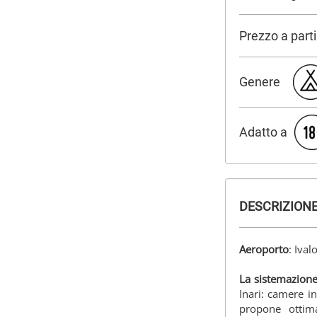
Prezzo a part
Genere
Adatto a
DESCRIZION
Aeroporto
: Ival
La sistemazion
Inari: camere in
propone ottim