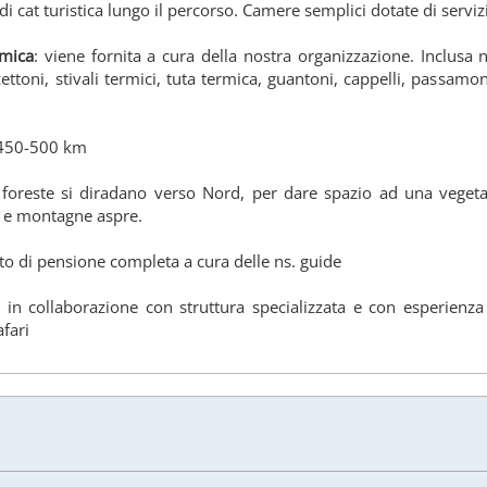
di cat turistica lungo il percorso. Camere semplici dotate di servizi
rmica
: viene fornita a cura della nostra organizzazione. Inclusa n
zettoni, stivali termici, tuta termica, guantoni, cappelli, passamo
a 450-500 km
e foreste si diradano verso Nord, per dare spazio ad una veget
e e montagne aspre.
to di pensione completa a cura delle ns. guide
: in collaborazione con struttura specializzata e con esperienza
afari